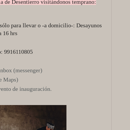
ia de Desentierro visitándonos temprano:
sólo para llevar o -a domicilio-: Desayunos
a 16 hrs
o: 9916110805
inbox (messenger)
e Maps)
vento de inauguración.