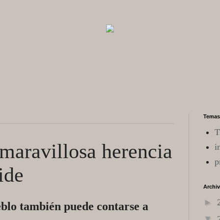
Temas
T
maravillosa herencia
i
p
ide
Archi
►
eblo también puede contarse a
▼