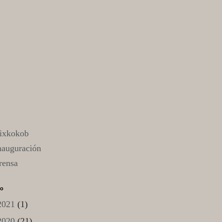
ixkokob
nauguración
rensa
vo
2021
(1)
2020
(21)