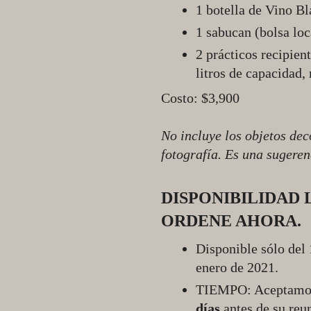
1 botella de Vino B
1 sabucan (bolsa loc
2 prácticos recipien
litros de capacidad
Costo: $3,900
No incluye los objetos dec
fotografía. Es una sugere
DISPONIBILIDAD 
ORDENE AHORA.
Disponible sólo del
enero de 2021.
TIEMPO: Aceptamos 
días
antes de su reu