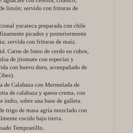
aguacate con cebolla, cilantro,
de limón; servido con frituras de
icional yucateca preparada con chile
 finamente picados y posteriormente
ia; servida con frituras de maíz.
id. Carne de lomo de cerdo en cubos,
salsa de jitomate con especias y
rvida con huevo duro, acompañado de
(ibes).
ta de Calabaza con Mermelada de
pita de calabaza y queso crema, con
indio, sobre una base de galleta.
 de trigo de masa agria mezclado con
lmente cocido bajo tierra.
osado Tempranillo.