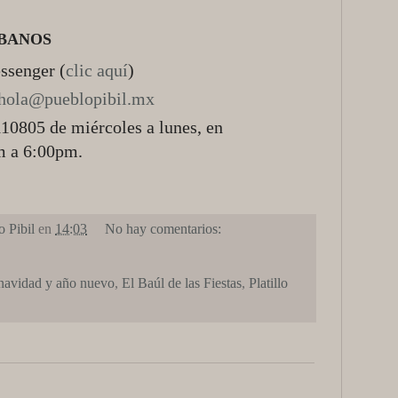
ÍBANOS
ssenger (
clic aquí
)
hola@pueblopibil.mx
10805 de miércoles a lunes, en
m a 6:00pm.
 Pibil
en
14:03
No hay comentarios:
 navidad y año nuevo
,
El Baúl de las Fiestas
,
Platillo