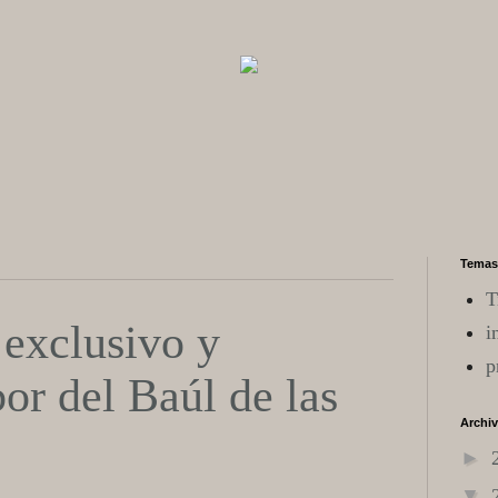
Temas
T
exclusivo y
i
p
bor del Baúl de las
Archi
►
▼