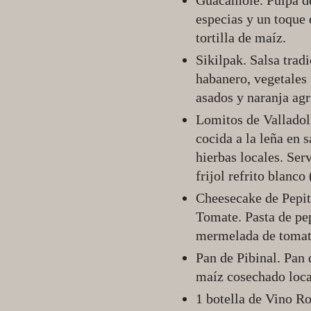
Guacamole. Pulpa de 
especias y un toque 
tortilla de maíz.
Sikilpak. Salsa trad
habanero, vegetales
asados y naranja agr
Lomitos de Valladol
cocida a la leña en 
hierbas locales. Se
frijol refrito blanco 
Cheesecake de Pepi
Tomate. Pasta de pe
mermelada de tomate 
Pan de Pibinal. Pan
maíz cosechado loca
1 botella de Vino R