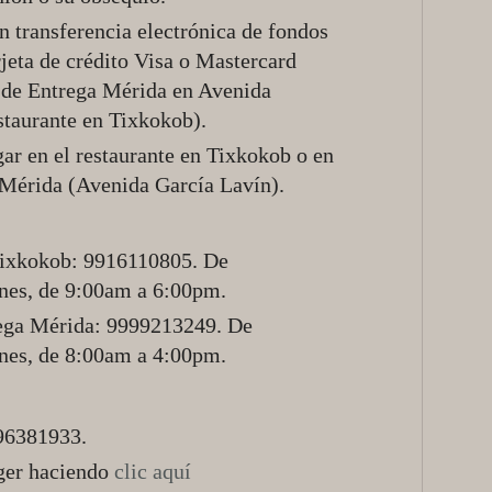
transferencia electrónica de fondos
rjeta de crédito Visa o Mastercard
 de Entrega Mérida en Avenida
staurante en Tixkokob).
 en el restaurante en Tixkokob o en
 Mérida (Avenida García Lavín).
Tixkokob: 9916110805. De
unes, de 9:00am a 6:00pm.
ega Mérida: 9999213249. De
unes, de 8:00am a 4:00pm.
96381933.
ger haciendo
clic aquí