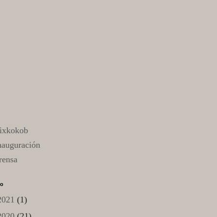
ixkokob
nauguración
rensa
vo
2021
(1)
2020
(21)